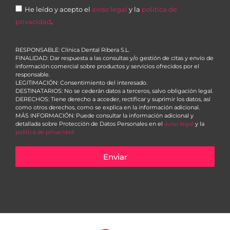
He leído y acepto el
aviso legal
y la
política de
privacidad
.
RESPONSABLE: Clínica Dental Ribera S.L.
FINALIDAD: Dar respuesta a las consultas y/o gestión de citas y envío de
información comercial sobre productos y servicios ofrecidos por el
responsable.
LEGITIMACIÓN: Consentimiento del interesado.
DESTINATARIOS: No se cederán datos a terceros, salvo obligación legal.
DERECHOS: Tiene derecho a acceder, rectificar y suprimir los datos, así
como otros derechos, como se explica en la información adicional.
MÁS INFORMACIÓN: Puede consultar la información adicional y
detallada sobre Protección de Datos Personales en el
aviso legal
y la
política de privacidad
Enviar