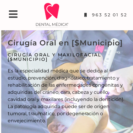
963 52 01 52
Cirugía Oral en [$Municipio]
CIRUGÍA ORAL Y MAXILOFACIAL
[$MUNICIPIO]
Es la especialidad médica que se dedica al
estudio, prevención, diagnóstico, tratamiento y
rehabilitación de las enfermedades congénitas y
adquiridas del cráneo, cara, cabeza y cuello,
cavidad oral y maxilares (incluyendo la dentición).
La patología adquirida puede ser de origen
tumoral, traumático, por degeneración o
envejecimiento.