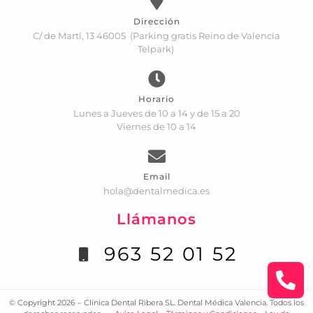
Dirección
C/ de Martí, 13 46005 (Parking gratis Reino de Valencia
Telpark)
Horario
Lunes a Jueves de 10 a 14 y de 15 a 20
Viernes de 10 a 14
Email
hola@dentalmedica.es
Llámanos
963 52 01 52
© Copyright 2026 – Clínica Dental Ribera SL. Dental Médica Valencia. Todos los